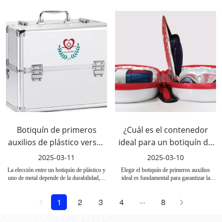
saber cómo actuar con rapidez. Esta guía
cómo detener el sangrado correctamente y
explica los pasos esenciales de primeros
usar el equipo adecuado es crucial para
auxilios para controlar una hemorragia y
salvar vidas y prevenir complicaciones.
presenta un kit de emergencia confiable,
diseñado para mejorar su preparación en
cualquier situación.
Botiquín de primeros
¿Cuál es el contenedor
auxilios de plástico versus
ideal para un botiquín de
botiquín de primeros
primeros auxilios?
2025-03-11
2025-03-10
auxilios de metal: ¿cuál es
La elección entre un botiquín de plástico y
Elegir el botiquín de primeros auxilios
mejor?
uno de metal depende de la durabilidad, la
ideal es fundamental para garantizar la
portabilidad y la protección. ¡Descubre la
accesibilidad y la protección. ¡Descubra los
mejor opción para tus necesidades en esta
factores clave y explore el botiquín de
1
2
3
4
8
guía!
primeros auxilios impermeable con forma
de pastilla de Risen Medical!