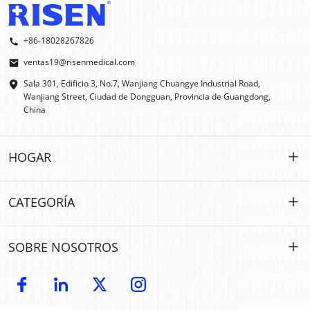
+86-18028267826
ventas19@risenmedical.com
Sala 301, Edificio 3, No.7, Wanjiang Chuangye Industrial Road,
Wanjiang Street, Ciudad de Dongguan, Provincia de Guangdong,
China
HOGAR
HOGAR
CATEGORÍA
PRODUCTOS
Personalizado
SOBRE NOSOTROS
IFAK
IFAK
Introducción
Fabricante de equipos originales (OEM) | Fabricante de equipos originales (ODM)
Primeros auxilios al aire libre