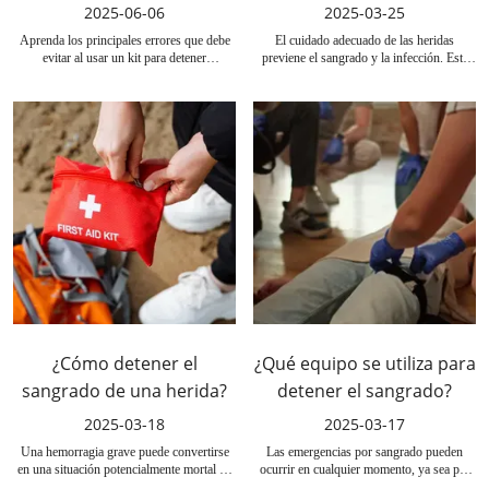
para detener el sangrado
2025-06-06
2025-03-25
Aprenda los principales errores que debe
El cuidado adecuado de las heridas
evitar al usar un kit para detener
previene el sangrado y la infección. Esta
hemorragias. Desde errores con el
guía comparte los pasos clave para detener
torniquete hasta un mantenimiento
el sangrado e incluye el kit táctico IFAK de
deficiente del kit, esta guía le ayuda a estar
Risen Medical para emergencias.
preparado y salvar vidas durante
emergencias de hemorragias.
¿Cómo detener el
¿Qué equipo se utiliza para
sangrado de una herida?
detener el sangrado?
2025-03-18
2025-03-17
Una hemorragia grave puede convertirse
Las emergencias por sangrado pueden
en una situación potencialmente mortal en
ocurrir en cualquier momento, ya sea por
cuestión de segundos. Es fundamental
un corte leve o una lesión grave. Saber