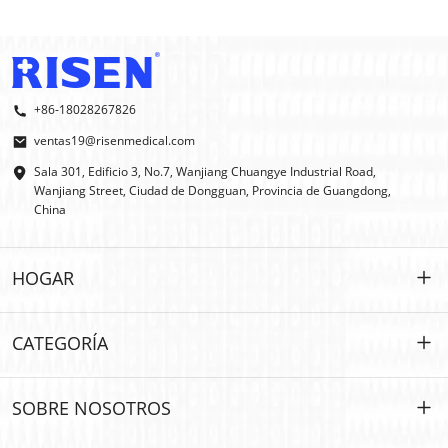
+86-18028267826
ventas19@risenmedical.com
Sala 301, Edificio 3, No.7, Wanjiang Chuangye Industrial Road,
Wanjiang Street, Ciudad de Dongguan, Provincia de Guangdong,
China
HOGAR
HOGAR
CATEGORÍA
PRODUCTOS
Personalizado
SOBRE NOSOTROS
IFAK
IFAK